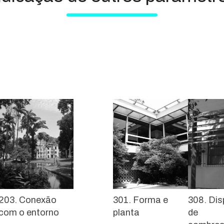
203. Conexão
301. Forma e
308. Dis
com o entorno
planta
de