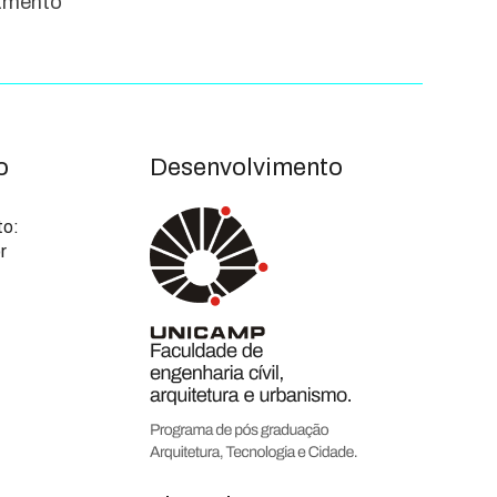
amento
o
Desenvolvimento
to:
r