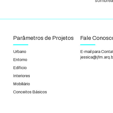
sombre
Parâmetros de Projetos
Fale Conosc
Urbano
E-mail para Conta
jessica@jfm.arq.b
Entorno
Edíficio
Interiores
Mobiliário
Conceitos Básicos