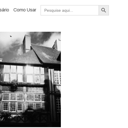
Search Button
Search
sário
Como Usar
for: