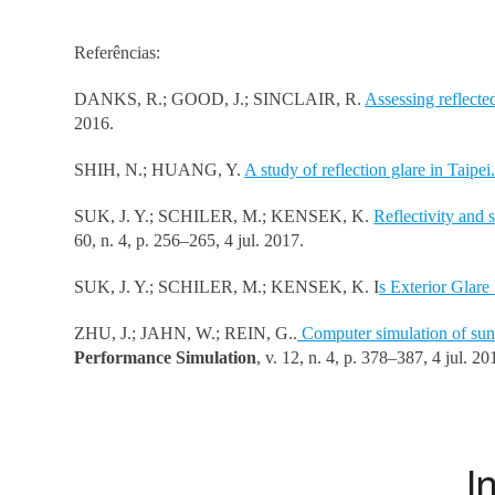
Referências:
DANKS, R.; GOOD, J.; SINCLAIR, R.
Assessing reflected
2016.
SHIH, N.; HUANG, Y.
A study of reflection glare in Taipei
SUK, J. Y.; SCHILER, M.; KENSEK, K.
Reflectivity and 
60, n. 4, p. 256–265, 4 jul. 2017.
SUK, J. Y.; SCHILER, M.; KENSEK, K. I
s Exterior Glare
ZHU, J.; JAHN, W.; REIN, G..
Computer simulation of sunl
Performance Simulation
, v. 12, n. 4, p. 378–387, 4 jul. 20
I