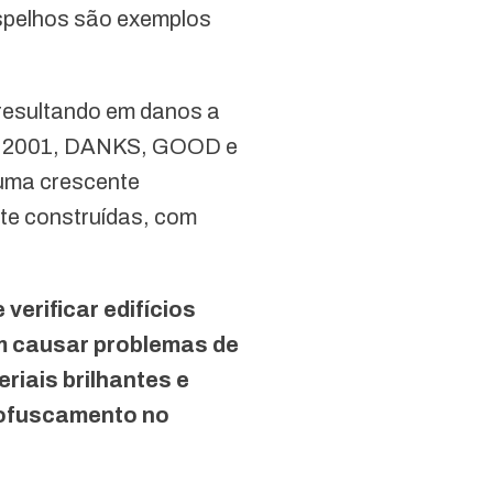
 espelhos são exemplos
resultando em danos a
NG, 2001, DANKS, GOOD e
uma crescente
te construídas, com
verificar edifícios
am causar problemas de
riais brilhantes e
o ofuscamento no