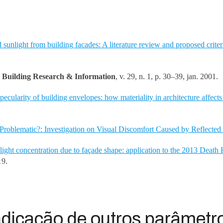
 sunlight from building facades: A literature review and proposed criter
.
Building Research & Information
, v. 29, n. 1, p. 30–39, jan. 2001.
specularity of building envelopes: how materiality in architecture affec
 Problematic?: Investigation on Visual Discomfort Caused by Reflected
ight concentration due to façade shape: application to the 2013 Death
19.
ndicação de outros parâmetr