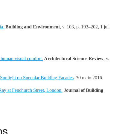
ia.
Building and Environment
, v. 103, p. 193–202, 1 jul.
ts human visual comfort.
Architectural Science Review
, v.
 Sunlight on Specular Building Facades
. 30 maio 2016.
 Ray at Fenchurch Street, London.
Journal of Building
os